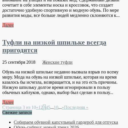
сочетает в себе элементы носка и кроссовок, что создает
достаточно удобную спортивную и модную обувь. По мере
развития моды, все больше людей медленно склоняются к...
Далее
Туфли на низкой шпильке всегда
пригодятся
25 сентября 2018
Женские туфли
Обувь на низкой шпильке недавно вызвала взрыв по всему
миру. Мода на обувь на низкой шпильке, которая на время
казалось бы исчезла, возвращается, и на это есть причины.
Низкую шпильку долгое время игнорировали в пользу
обычных каблуков, однако, выбор был сделан в пользу...
Далее
Страница 3 из 10
«
1
2
3
4
5
...
10
...
»
Последняя »
Свежие записи
Собираем обувной капсульный гардероб для отпуска
Обувь-гибрид: новый тренд 2026