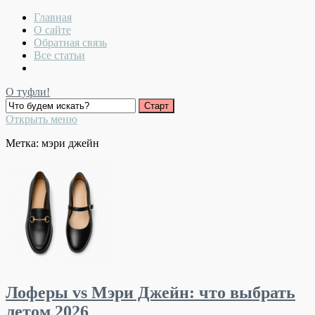
Главная
О сайте
Обратная связь
Все статьи
О туфли!
Открыть меню
Метка:
мэри джейн
Лоферы vs Мэри Джейн: что выбрать
летом 2026