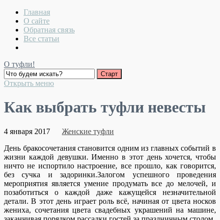
Главная
О сайте
Обратная связь
Все статьи
О туфли!
Открыть меню
Как выбрать туфли невесты
4 января 2017
Женские туфли
День бракосочетания становится одним из главных событий в
жизни каждой девушки. Именно в этот день хочется, чтобы
ничто не испортило настроение, все прошло, как говорится,
без сучка и задоринки.
Залогом успешного проведения
мероприятия является умение продумать все до мелочей, и
позаботиться о каждой даже кажущейся незначительной
детали. В этот день играет роль всё, начиная от цвета носков
жениха, сочетания цвета свадебных украшений на машине,
заканчивая порядком рассадки гостей за праздничным столом.