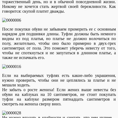
торжественный день, но и в обычной повседневной жизни.
Никому не хочется стать жертвой своей бережливости. Как
говорится: скупой платит дважды.
После покупки обуви не забываем примерить ее с основным
нарядом для подшивки длины. Туфли должны быть немного
видны из под платья, но платье не должно волочиться по
полу, желательно, чтобы оно было примерно в двух-трех
сантиметрах от пола. Это поможет уберечь невесту от того,
чтобы не споткнуться и не запутаться в длинном платье, а
также не испачкать его.
Если на выбираемых туфлях есть какие-либо украшения,
нужно проверить, чтобы они не цеплялись за платье и не
мешали ходить.
Не забыть о росте жениха! Если жених выше невесты без
обуви на каблуках на 10 сантиметров, не стоит покупать
туфли на каблуке размером пятнадцать сантиметров и
смотреть на жениха сверху вниз.
Не нужно впадать в крайности и считать, что чем чуднее—