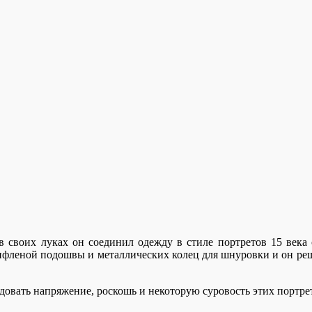
 в своих луках он соединил одежду в стиле портретов 15 век
рифленой подошвы и металлических колец для шнуровки и он реш
довать напряжение, роскошь и некоторую суровость этих портре